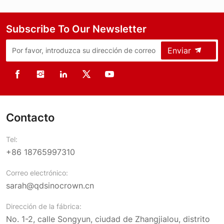
Subscribe To Our Newsletter
Enviar
Contacto
Tel:
+86 18765997310
Correo electrónico:
sarah@qdsinocrown.cn
Dirección de la fábrica:
No. 1-2, calle Songyun, ciudad de Zhangjialou, distrito