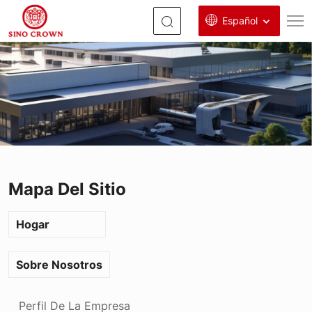
Español
QingdaoShengtong
Tecnología
de
Maquinaria
Co.,
Ltd.
Mapa Del Sitio
Hogar
Sobre Nosotros
Perfil De La Empresa